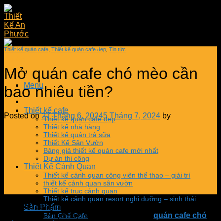
Skip
to
content
Thiết kế quán cafe
,
Thiết kế quán cafe đẹp
,
Tin tức
Mở quán cafe chó mèo cần
Menu
bao nhiêu tiền?
Thiết kế cafe
Posted on
27 Tháng 6, 2024
5 Tháng 7, 2024
by
Thiết kế quán cafe đẹp
Thiết kế nhà hàng
Thiết kế quán trà sữa
Thiết Kế Sân Vườn
Bảng giá thiết kế quán cafe mới nhất
Dự án thi công
Thiết Kế Cảnh Quan
Thiết kế cảnh quan công viên thể thao – giải trí
thiết kế cảnh quan sân vườn
Thiết kế trục cảnh quan
Thiết kế cảnh quan resort nghỉ dưỡng – sinh thái
Cafe thú cưng đang là mô hình kinh doanh nhận được nhiều
Sản Phẩm
sự quan tâm hiện nay. Vậy bạn có biết mở
quán cafe chó
Bàn Ghế Cafe