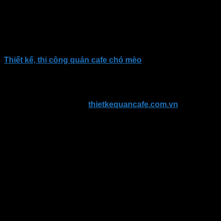
tranh, hợp lý mà vẫn đảm bảo giúp quý khách có được quán
cà phê ấn tượng, theo phong cách riêng và dễ dàng hút
khách.
Kết luận
Thiết kế, thi công quán cafe chó mèo
, thú cưng đòi hỏi
không gian hài hòa, thoáng đãng. Để tiết kiệm tối đa chi phí
khi mở quán cafe theo hình thức này, các bạn hãy liên hệ với
Kiến An qua số điện thoại: 0973 527 796 – 028.3535.8845.
Đội ngũ nhân viên sẽ tư vấn tận tình và báo giá cụ thể. Bạn
có thể tìm hiểu thêm tại:
thietkequancafe.com.vn
Dự án