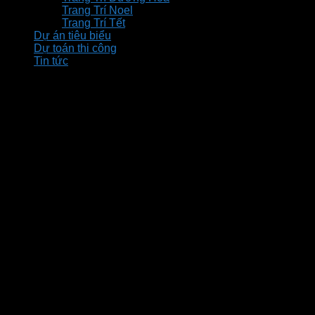
Trang Trí Noel
Trang Trí Tết
Dự án tiêu biểu
Dự toán thi công
Tin tức
WooCommerce not Found