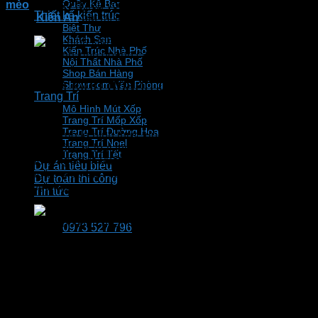
Quầy Kệ Bar
mèo
cần bao nhiêu vốn hay không? Thông tin chi tiết sẽ
Thiết kế kiến trúc
được
Kiến An
bật mí trong bài viết bên dưới.
Biệt Thự
Khách Sạn
Kiến Trúc Nhà Phố
Mô hình kinh doanh cafe thú cưng đang được giới trẻ yê
Nội Thất Nhà Phố
Shop Bán Hàng
Mô hình kinh doanh cafe thú cưng đang
Showroom Văn Phòng
Trang Trí
hot
Mô Hình Mút Xốp
Trang Trí Mốp Xốp
Trang Trí Đường Hoa
Cafe thú cưng là hình thức kinh doanh kết hợp giữa đồ uống
Trang Trí Noel
và chăn nuôi các loại thú cưng. Được ngồi nhâm nhi ly cà
Trang Trí Tết
phê thơm ngon và vuốt ve những chú mèo, chú chó dễ
Dự án tiêu biểu
thương sẽ giúp bạn xua đi mệt mỏi, căng thẳng trong công
Dự toán thi công
việc, học tập.
Tin tức
Mô hình kinh doanh cafe thú cưng đang hot
0973 527 796
Mô hình kinh doanh mới mẻ và độc đáo này đã tạo nên sự
thu hút mạnh mẽ với khách hàng. Để có thể mang lại hiệu
quả đầu tư, bạn cần tính toán kỹ lưỡng và phân tích chiến
lược kinh doanh cụ thể trước khi bắt đầu.
Quán cafe chó mèo có những ưu điểm