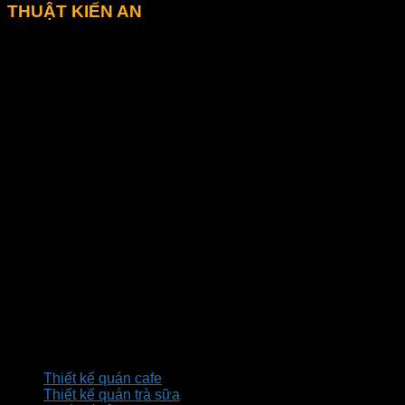
THUẬT KIẾN AN
4F5 đường DD6, KP4, P. Tân Hưng Thuận, Q.12, TPHCM
0973 527 796 - 028.3535.8845
thietkeanphuoc@gmail.com
thietkequancafe.com.vn
Dịch vụ
Thiết kế quán cafe
Thiết kế quán trà sữa