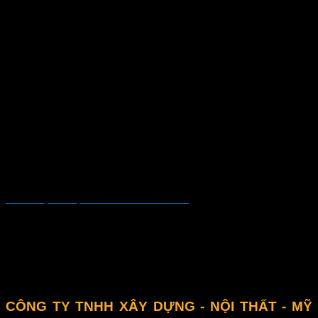
Thiết kế quán cà phê FARM CUP – Phú Yên
Liên hệ
CÔNG TY TNHH XÂY DỰNG - NỘI THẤT - MỸ