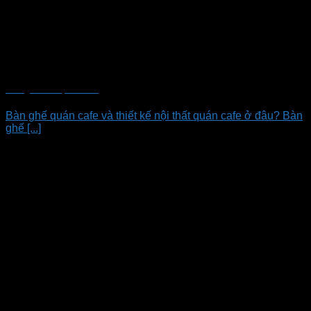
Bàn ghế cho quán cafe
Bàn ghế quán cafe và thiết kế nội thất quán cafe ở đâu? Bàn
ghế [...]