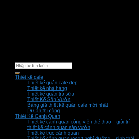
Thiết kế cafe
Thiết kế quán cafe đẹp
Thiết kế nhà hàng
Thiết kế quán trà sữa
Thiết Kế Sân Vườn
Bảng giá thiết kế quán cafe mới nhất
Dự án thi công
Thiết Kế Cảnh Quan
Thiết kế cảnh quan công viên thể thao – giải trí
thiết kế cảnh quan sân vườn
Thiết kế trục cảnh quan
Thiết kế cảnh quan resort nghỉ dưỡng – sinh thái