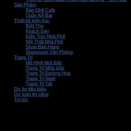
Sản Phẩm
Bàn Ghế Cafe
Quầy Kệ Bar
Thiết kế kiến trúc
Biệt Thự
Khách Sạn
Kiến Trúc Nhà Phố
Nội Thất Nhà Phố
Shop Bán Hàng
Showroom Văn Phòng
Trang Trí
Mô Hình Mút Xốp
Trang Trí Mốp Xốp
Trang Trí Đường Hoa
Trang Trí Noel
Trang Trí Tết
Dự án tiêu biểu
Dự toán thi công
Tin tức
WooCommerce not Found