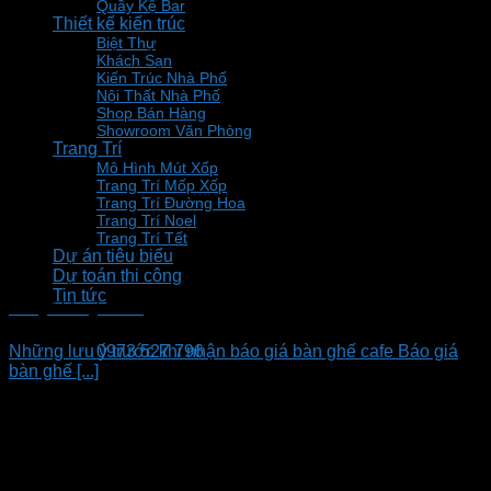
Quầy Kệ Bar
Thiết kế kiến trúc
Biệt Thự
Khách Sạn
Kiến Trúc Nhà Phố
Nội Thất Nhà Phố
Shop Bán Hàng
Showroom Văn Phòng
Trang Trí
Mô Hình Mút Xốp
Trang Trí Mốp Xốp
Trang Trí Đường Hoa
Trang Trí Noel
Trang Trí Tết
Dự án tiêu biểu
Dự toán thi công
Tin tức
Báo giá bàn ghế cafe
Những lưu ý trước khi nhận báo giá bàn ghế cafe Báo giá
0973 527 796
bàn ghế [...]