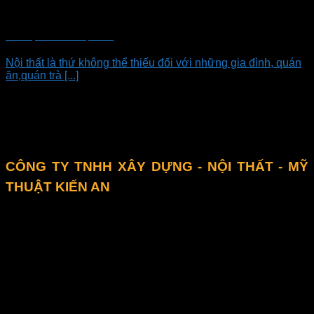
Mẫu nội thất cao cấp 2020
Nội thất là thứ không thể thiếu đối với những gia đình, quán
ăn,quán trà [...]
Liên hệ
CÔNG TY TNHH XÂY DỰNG - NỘI THẤT - MỸ
THUẬT KIẾN AN
4F5 đường DD6, KP4, P. Tân Hưng Thuận, Q.12, TPHCM
0973 527 796 - 028.3535.8845