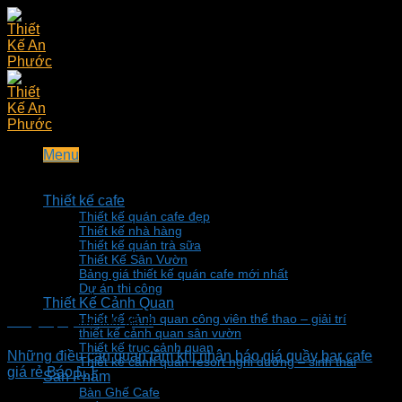
Skip
to
content
Menu
Thiết kế cafe
Thiết kế quán cafe đẹp
Thiết kế nhà hàng
Thiết kế quán trà sữa
Thiết Kế Sân Vườn
Bảng giá thiết kế quán cafe mới nhất
Dự án thi công
Thiết Kế Cảnh Quan
Thiết kế cảnh quan công viên thể thao – giải trí
Báo giá quầy bar cafe giá rẻ
thiết kế cảnh quan sân vườn
Thiết kế trục cảnh quan
Những điều cần quan tâm khi nhận báo giá quầy bar cafe
Thiết kế cảnh quan resort nghỉ dưỡng – sinh thái
giá rẻ Báo [...]
Sản Phẩm
Bàn Ghế Cafe