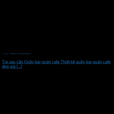
Quầy bar quán cafe
Tại sao cần Quầy bar quán cafe Thiết kế quầy bar quán cafe
đẹp giá [...]