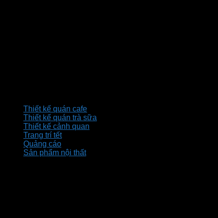
thietkeanphuoc@gmail.com
thietkequancafe.com.vn
Dịch vụ
Thiết kế quán cafe
Thiết kế quán trà sữa
Thiết kế cảnh quan
Trang trí tết
Quảng cáo
Sản phẩm nội thất
Bản đồ