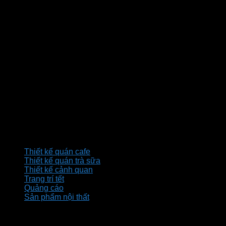
0973 527 796 - 028.3535.8845
thietkeanphuoc@gmail.com
thietkequancafe.com.vn
Dịch vụ
Thiết kế quán cafe
Thiết kế quán trà sữa
Thiết kế cảnh quan
Trang trí tết
Quảng cáo
Sản phẩm nội thất
Bản đồ