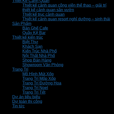
Thiết Kế Cảnh Quan
Thiết kế cảnh quan công viên thể thao – giải trí
thiết kế cảnh quan sân vườn
Thiết kế trục cảnh quan
Thiết kế cảnh quan resort nghỉ dưỡng – sinh thái
Sản Phẩm
Bàn Ghế Cafe
Quầy Kệ Bar
Thiết kế kiến trúc
Biệt Thự
Khách Sạn
Kiến Trúc Nhà Phố
Nội Thất Nhà Phố
Shop Bán Hàng
Showroom Văn Phòng
Trang Trí
Mô Hình Mút Xốp
Trang Trí Mốp Xốp
Trang Trí Đường Hoa
Trang Trí Noel
Trang Trí Tết
Dự án tiêu biểu
Dự toán thi công
Tin tức
WooCommerce not Found