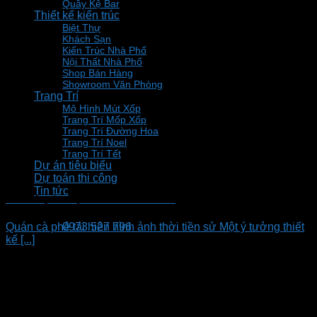
Quầy Kệ Bar
Thiết kế kiến trúc
Biệt Thự
Khách Sạn
Kiến Trúc Nhà Phố
Nội Thất Nhà Phố
Shop Bán Hàng
Showroom Văn Phòng
Trang Trí
Mô Hình Mút Xốp
Trang Trí Mốp Xốp
Trang Trí Đường Hoa
Trang Trí Noel
Trang Trí Tết
Dự án tiêu biểu
Dự toán thi công
Tin tức
Thiết kế quán cà phê sân vườn Bình Tân
Quán cà phê tái hiện hình ảnh thời tiền sử Một ý tưởng thiết
0973 527 796
kế [...]