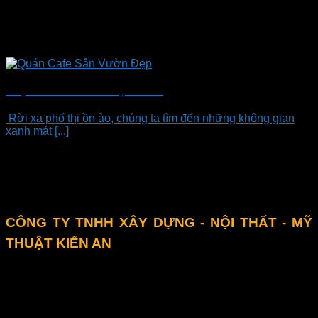
10 Quán Cafe Sân Vườn Đẹp Thu Hút
Rời xa phố thị ồn ào, chúng ta tìm đến những không gian
xanh mát [...]
Liên hệ
CÔNG TY TNHH XÂY DỰNG - NỘI THẤT - MỸ
THUẬT KIẾN AN
4F5 đường DD6, KP4, P. Tân Hưng Thuận, Q.12, TPHCM